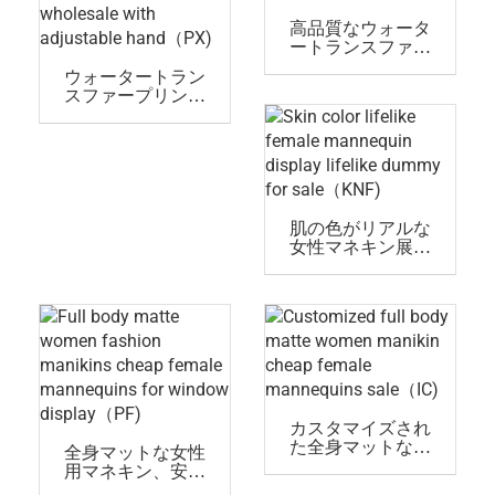
高品質なウォータ
ートランスファー
プリントの女性マ
ウォータートラン
ネキンボディ(ウィ
スファープリント
ンドウディスプレ
のマネキンファッ
イ用PF)
ション 女性マネキ
ンフォーム卸売(可
調整手付き)
肌の色がリアルな
女性マネキン展示
リアルな人形販売
中(KNF)
カスタマイズされ
た全身マットな女
全身マットな女性
性マネキン 安価な
用マネキン、安価
女性マネキン販売
な女性マネキン、