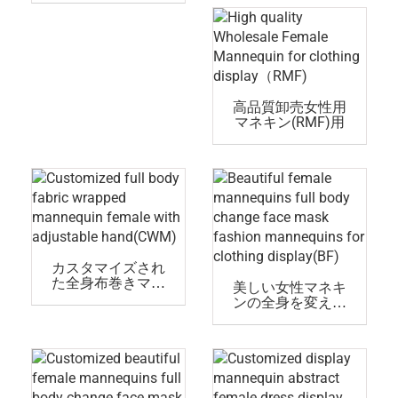
(IC)
ウィンドウディス
プレイ用(PF)
高品質卸売女性用
マネキン(RMF)用
カスタマイズされ
た全身布巻きマネ
美しい女性マネキ
キン女性用、調整
ンの全身を変える
可能な手(CWM)
マスクファッショ
ンマネキン(BF)の服
展示用