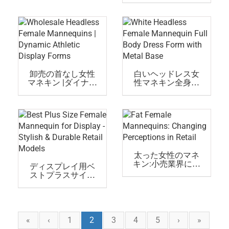
アルな女性マネキ
ン販売中(FAM女性
マネキン)
卸売の首なし女性
白いヘッドレス女
マネキン |ダイナミ
性マネキン全身ド
ック・アスレチッ
レスフォーム(メタ
ク・ディスプレイ
ルベース)
形式
太った女性のマネ
キン:小売業界にお
ディスプレイ用ベ
ける認識の変化
ストプラスサイズ
女性マネキン - スタ
イリッシュで耐久
性のある小売モデ
ル
«
‹
1
2
3
4
5
›
»