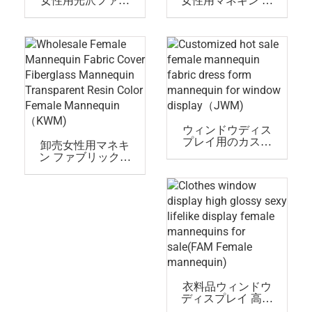
女性用光沢ファイ
女性用マネキン フ
バーグラスマネキ
ァブリックカバー
ン(PUF)
ファイバーグラス
マネキン(OWM)
ウィンドウディス
プレイ用のカスタ
卸売女性用マネキ
ムセール女性マネ
ン ファブリックカ
キンファブリック
バー ファイバーグ
ドレスフォームマ
ラス製マネキン 透
ネキン(JWM)
明樹脂色 女性用マ
ネキン(KWM)
衣料品ウィンドウ
ディスプレイ 高光
沢でセクシーでリ