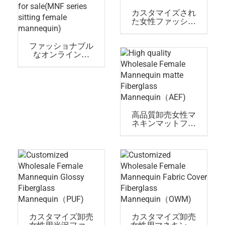
カスタマイズされ
た女性ファッショ
ンマネキン、安価
な女性マネキン
ファッショナブル
(PR)ウィンドウデ
なオンライン全
ィスプレイ用
身、安価で顔のな
いセクシーな抽象
的な座った女性マ
ネキン人形販売中
(MNFシリーズの座
っている女性マネ
キン)
高品質卸売女性マ
ネキンマットファ
イバーグラスマネ
キン(AEF)
カスタマイズ卸売
カスタマイズ卸売