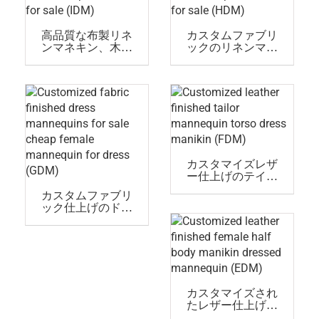
高品質な布製リネ
カスタムファブリ
ンマネキン、木製
ックのリネンマネ
手持ちの女性用安
キン 女性 木製手持
価なドレスフォー
ち 安価なドレスフ
ム販売中(IDM)
ォーム販売中
(HDM)
カスタマイズレザ
ー仕上げのテイラ
ーマネキン胴体ド
カスタムファブリ
レスマネキン(FDM)
ック仕上げのドレ
スマネキン販売 安
価な女性用マネキ
ン(GDM)
カスタマイズされ
たレザー仕上げの
女性ハーフボディ