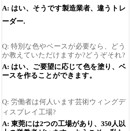
A: はい、そうです
製造業者
、違う
トレ
ーダー
.
Q: 特別な色やベースが必要なら、どう
か教えていただけますか?
どうぞ
それ?
A: はい、ご要望に応じて色を塗り、ベ
ースを作ることができます。
Q: 労働者は何人います
芸術
ウィングデ
ィスプレイ工場?
A: 東莞には2つの工場があり、350人以