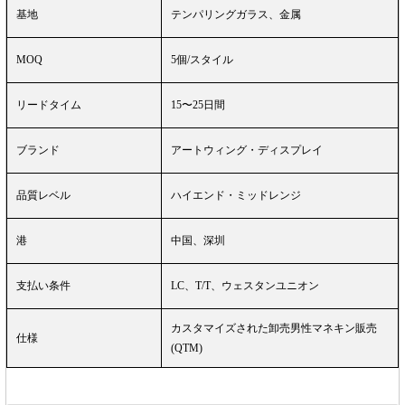
基地
テンパリングガラス、金属
MOQ
5個/スタイル
リードタイム
15〜25日間
ブランド
アートウィング・ディスプレイ
品質レベル
ハイエンド・ミッドレンジ
港
中国、深圳
支払い条件
LC、T/T、ウェスタンユニオン
カスタマイズされた卸売男性マネキン販売
仕様
(QTM)